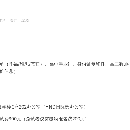
本科
关注：
621次
单（托福/雅思/其它）、高中毕业证、身份证复印件、高三教师
价信息）
学楼C座202办公室（HND国际部办公室）
费300元（免试者仅需缴纳报名费200元）。