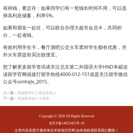
有闲钱，要定存：如果同学们有一笔钱长时间不用，可以选
5%
择高利息储蓄，利率
。
如果和朋友一起住，可以联合办理大超市会员卡，共同积
分，一起省钱。
有效利用学生卡，餐厅酒吧公交火车票对学生都有优惠，另
外火车票提前买比较便宜。
HND
想了解更多留学资讯请关注北京第二外国语大学
本硕连
4000-012-151
读留学官网或拔打留学热线
或是关注留学微信
omhqlx_2015
公众号
。
上一篇：
英国留学打工规定及收入
下一篇：
英国留学的十大优势
Copyright © 2020 All Rights Reserved
京ICP备14052402号-19
文章内容及图片素材来自学校项目官网 如有侵权请联系我们删除！