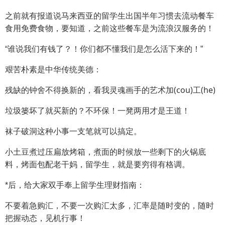
之前就有报道说马来西亚的留学生出国半年习惯去流动餐车
食用免费食物，要知道，之前这些餐车是为流浪汉服务的！
“谁说我们有钱了？！你们都不懂我们是怎么活下来的！”
艰苦朴素是中华传统美德：
(cou)
(he)
残缺的钟舍不得换新的，看我灵魂画手的艺术加
工
垃圾篓坏了就买新的？不环保！一凳两用才是王道！
袜子破洞这种小事一支笔就可以搞定。
小土豆煮过压扁放烤箱，煮面的时候放一些剩下的火锅底
料，烤面包配老干妈，留学生，就是要穷得有格调。
*后，给大家双手奉上留学生理财指南：
不要着急购汇，不要一次购汇太多，汇率是随时变的，随时
把握动态，见机行事！